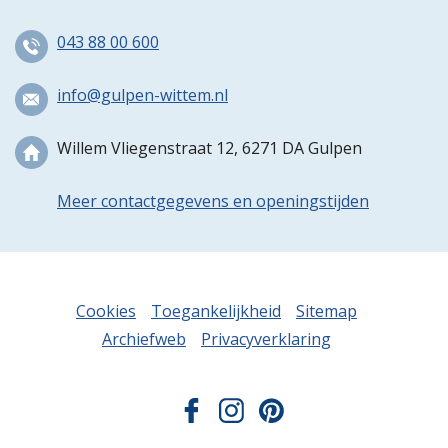
043 88 00 600
info@gulpen-wittem.nl
Willem Vliegenstraat 12, 6271 DA Gulpen
Meer contactgegevens en openingstijden
Cookies
Toegankelijkheid
Sitemap
Archiefweb
Privacyverklaring