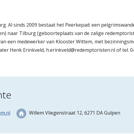
g. Al sinds 2009 bestaat het Peerkepad: een pelgrimswande
en) naar Tilburg (geboorteplaats van de zalige redemptoris
ding van een medewerker van Klooster Wittem, met bezinnin
ter Henk Erinkveld, h.erinkveld@redemptoristen.nl of tel. 0
nte
em.nl
Willem Vliegenstraat 12, 6271 DA Gulpen