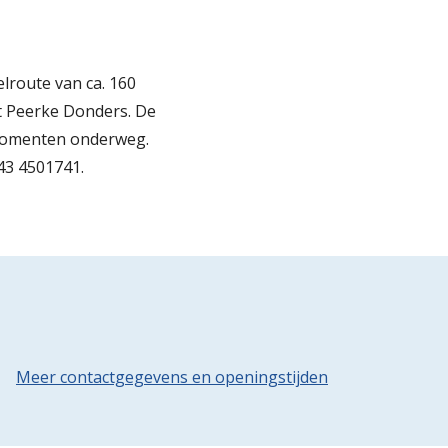
lroute van ca. 160
t Peerke Donders. De
gsmomenten onderweg.
43 4501741.
Meer contactgegevens en openingstijden