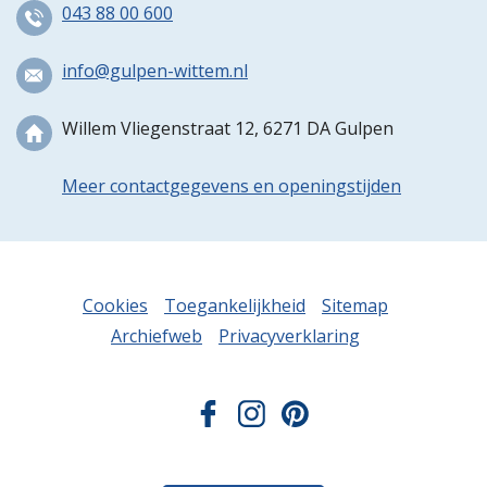
043 88 00 600
info@gulpen-wittem.nl
Willem Vliegenstraat 12, 6271 DA Gulpen
Meer contactgegevens en openingstijden
Cookies
Toegankelijkheid
Sitemap
Archiefweb
Privacyverklaring