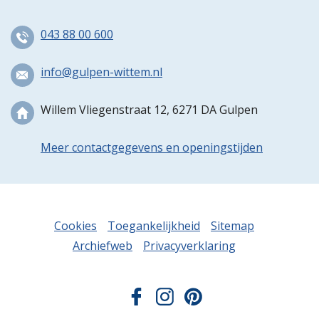
043 88 00 600
info@gulpen-wittem.nl
Willem Vliegenstraat 12, 6271 DA Gulpen
Meer contactgegevens en openingstijden
Cookies
Toegankelijkheid
Sitemap
Archiefweb
Privacyverklaring