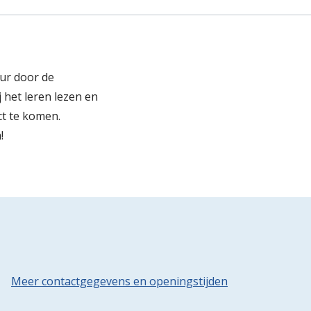
ur door de
 het leren lezen en
ct te komen.
!
Meer contactgegevens en openingstijden