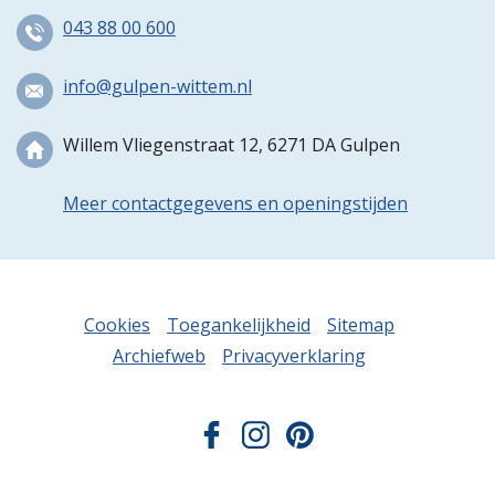
043 88 00 600
info@gulpen-wittem.nl
Willem Vliegenstraat 12, 6271 DA Gulpen
Meer contactgegevens en openingstijden
Cookies
Toegankelijkheid
Sitemap
Archiefweb
Privacyverklaring